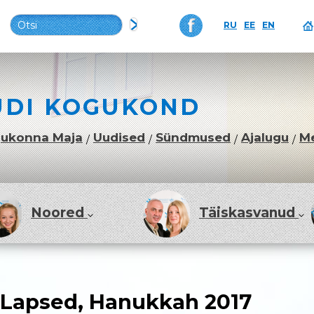
RU
EE
EN
UDI KOGUKOND
ukonna Maja
Uudised
Sündmused
Ajalugu
M
/
/
/
/
Noored
Täiskasvanud
Lapsed, Hanukkah 2017