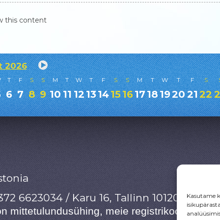
w this content
t 2026
W
T
F
S
S
M
T
W
T
F
S
S
M
T
W
T
F
S
5
6
7
8
9
10
11
12
13
14
15
16
17
18
19
20
21
22
stonia
372 6623034 / Karu 16, Tallinn 10120, Estoni
Kasutame kü
isikupärast
n mittetulundusühing, meie registrikood on 8
analüüsimis