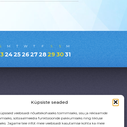
S
M
T
W
T
F
S
S
M
23
24
25
26
27
28
29
30
31
Küpsiste seaded
a
psiseid veebisaidi nõuetekohaseks toimimiseks, sisu ja reklaamide
amiseks, sotsiaalmeedia funktsioonide pakkumiseks ning liikluse
0086091
eks. Jagame teie infot meie veebisaidi kasutamise kohta ka meie