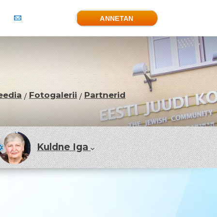
eedia
Fotogalerii
Partnerid
/
/
Kuldne Iga