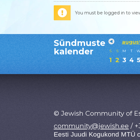
You must be logged in to vie
Sündmuste
augus
kalender
S
S
M
T
1
2
3
4
© Jewish Community of E
community@jewish.ee
/ +
Eesti Juudi Kogukond MTÜ o